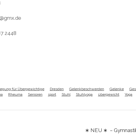
8
a@gmx.de
87 2448
egung für Übergewichtige
Dresden
Gelenkbeschwerden
Gelenke
Ges
na
Rheuma
Senioren
sport
Stuhl
Stuhlyoga
übergewicht
Yoga
∗ NEU ∗ – Gymnastik 