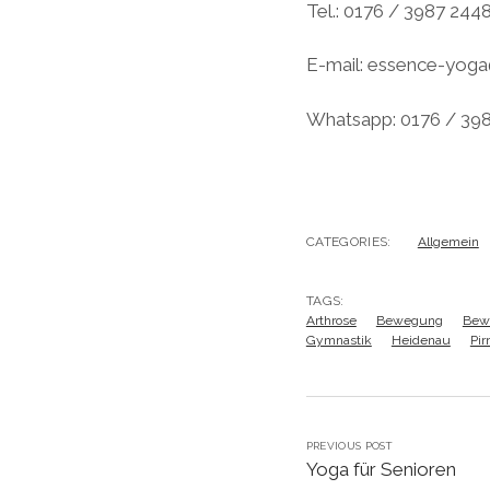
Tel.: 0176 / 3987 244
E-mail: essence-yog
Whatsapp: 0176 / 39
CATEGORIES:
Allgemein
TAGS:
Arthrose
Bewegung
Bew
Gymnastik
Heidenau
Pir
PREVIOUS POST
Yoga für Senioren