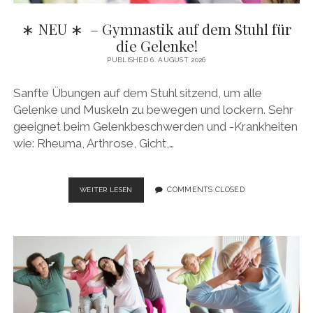
∗ NEU ∗ – Gymnastik auf dem Stuhl für
die Gelenke!
PUBLISHED 6. AUGUST 2026
Sanfte Übungen auf dem Stuhl sitzend, um alle
Gelenke und Muskeln zu bewegen und lockern. Sehr
geeignet beim Gelenkbeschwerden und -Krankheiten
wie: Rheuma, Arthrose, Gicht,…
∗
COMMENTS CLOSED
WEITER LESEN
NEU ∗
–
GYMNASTIK
AUF
DEM
STUHL
FÜR
DIE
GELENKE!