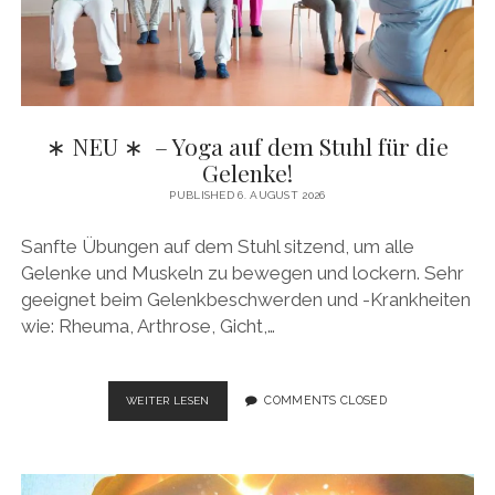
∗ NEU ∗ – Yoga auf dem Stuhl für die
Gelenke!
PUBLISHED 6. AUGUST 2026
Sanfte Übungen auf dem Stuhl sitzend, um alle
Gelenke und Muskeln zu bewegen und lockern. Sehr
geeignet beim Gelenkbeschwerden und -Krankheiten
wie: Rheuma, Arthrose, Gicht,…
∗
COMMENTS CLOSED
WEITER LESEN
NEU ∗
–
YOGA
AUF