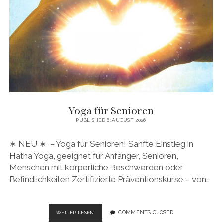
DEM
STUHL
FÜR
DIE
GELENKE!
Yoga für Senioren
PUBLISHED 6. AUGUST 2026
∗ NEU ∗ – Yoga für Senioren! Sanfte Einstieg in
Hatha Yoga, geeignet für Anfänger, Senioren,
Menschen mit körperliche Beschwerden oder
Befindlichkeiten Zertifizierte Präventionskurse – von…
YOGA
COMMENTS CLOSED
WEITER LESEN
FÜR