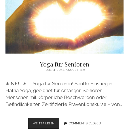
DEM
STUHL
FÜR
DIE
GELENKE!
Yoga für Senioren
PUBLISHED 10. AUGUST 2026
∗ NEU ∗ – Yoga für Senioren! Sanfte Einstieg in
Hatha Yoga, geeignet für Anfänger, Senioren,
Menschen mit körperliche Beschwerden oder
Befindlichkeiten Zertifizierte Präventionskurse – von…
YOGA
COMMENTS CLOSED
WEITER LESEN
FÜR