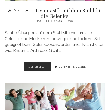
∗ NEU ∗ – Gymnastik auf dem Stuhl für
die Gelenke!
PUBLISHED 10. AUGUST 2026
Sanfte Übungen auf dem Stuhl sitzend, um alle
Gelenke und Muskeln zu bewegen und lockern. Sehr
geeignet beim Gelenkbeschwerden und -Krankheiten
wie: Rheuma, Arthrose, Gicht,…
∗
COMMENTS CLOSED
WEITER LESEN
NEU ∗
–
GYMNASTIK
AUF
DEM
STUHL
FÜR
DIE
GELENKE!