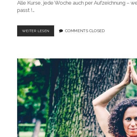
Alle Kurse, jede Woche auch per Aufzeichnung – wen
passt !…
ONLINE
COMMENTS CLOSED
WEITER LESEN
YOGA
KURSE
–
VON
DER
KRANKENKASSE
BEZAHLT!