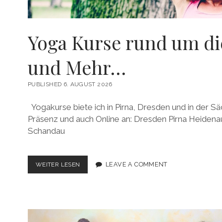
Yoga Kurse rund um di
und Mehr…
PUBLISHED 6. AUGUST 2026
Yogakurse biete ich in Pirna, Dresden und in der S
Präsenz und auch Online an: Dresden Pirna Heidena
Schandau
YOGA
LEAVE A COMMENT
WEITER LESEN
KURSE
RUND
UM
DIE
FRAU
–