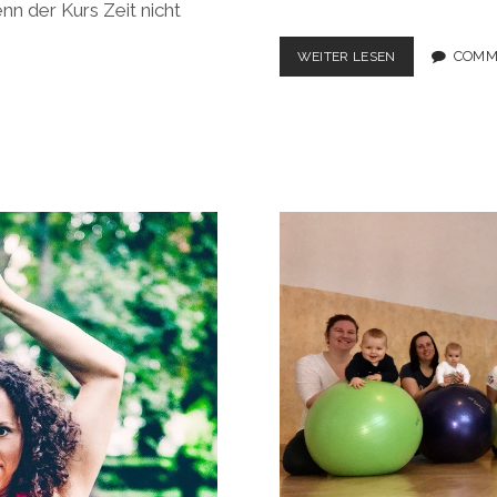
n der Kurs Zeit nicht
YOGA
COMM
WEITER LESEN
FÜR
SCHWANGERE
–
BIRTHLIGHT