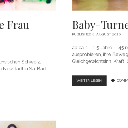
e Frau –
Baby-Turne
PUBLISHED 6. AUGUST 2026
ab ca. 1 – 1,5 Jahre – 45 m
ausprobieren, ihre Beweg
Gleichgewichtsinn, Kraft, 
ächsischen Schweiz,
u Neustadt in Sa. Bad
BABY-
COMM
WEITER LESEN
TURNEN
MIT
BALANCE-
YOGA