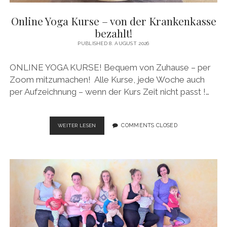
Online Yoga Kurse – von der Krankenkasse
bezahlt!
PUBLISHED 8. AUGUST 2026
ONLINE YOGA KURSE! Bequem von Zuhause – per
Zoom mitzumachen! Alle Kurse, jede Woche auch
per Aufzeichnung – wenn der Kurs Zeit nicht passt !…
ONLINE
COMMENTS CLOSED
WEITER LESEN
YOGA
KURSE
–
VON
DER
KRANKENKASSE
BEZAHLT!