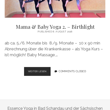
Mama & Baby Yoga 2. – Birthlight
PUBLISHED 8. AUGUST 2026
ab ca. 5./6. Monate bis 8./9. Monate – 10 x 90 min
Abrechnung über die Krankenkasse – als Yoga Kurs –
ist möglich! Baby Massage,…
MAMA
COMMENTS CLOSED
WEITER LESEN
&
BABY
YOGA
2.
–
BIRTHLIGHT
Essence Yoga in Bad Schandau und der Sächsischen