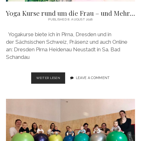
Yoga Kurse rund um die Frau – und Mehr…
PUBLISHED 8. AUGUST 2026
Yogakurse biete ich in Pirna, Dresden und in
der Sächsischen Schweiz, Präsenz und auch Online
an: Dresden Pirna Heidenau Neustadt in Sa. Bad
Schandau
YOGA
LEAVE A COMMENT
WEITER LESEN
KURSE
RUND
UM
DIE
FRAU
–
UND
MEHR…